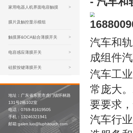
- 汽车
家用电器人机界面电容触摸
>
膜片及触控显示模组
触摸屏&OCA贴合薄膜开关
>
汽车和轨
电容感应薄膜开关
>
成组件汽
硅胶按键薄膜开关
>
汽车工业
常庞大。
地址：广东省东莞市虎门镇怀林路
要要求，
131号2栋102室
电话：0769-81619505
汽车行业
手机：13246321941
邮箱:galen.luo@luphitouch.com