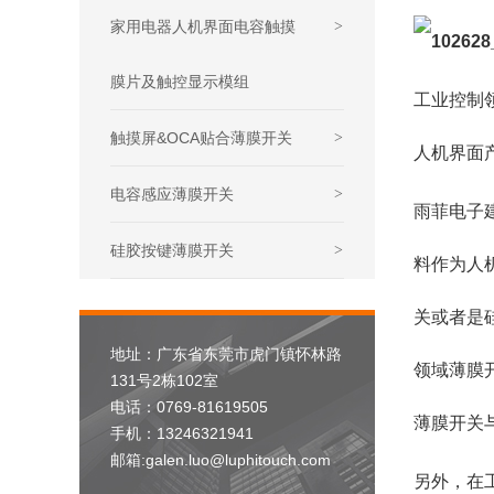
家用电器人机界面电容触摸
>
膜片及触控显示模组
工业控制
触摸屏&OCA贴合薄膜开关
>
人机界面
电容感应薄膜开关
>
雨菲电子
硅胶按键薄膜开关
>
料作为人
关或者是
地址：广东省东莞市虎门镇怀林路
领域薄膜
131号2栋102室
电话：0769-81619505
薄膜开关
手机：13246321941
邮箱:galen.luo@luphitouch.com
另外，在