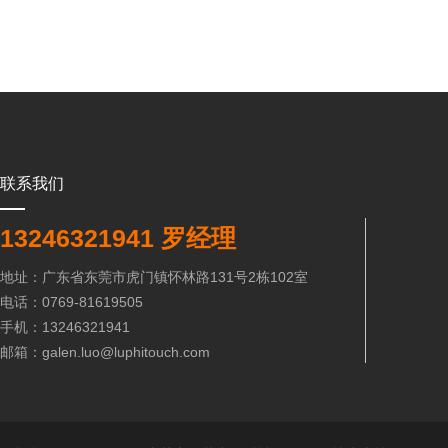
联系我们
13246321941 罗经理
地址：广东省东莞市虎门镇怀林路131号2栋102室
电话：0769-81619505
手机：13246321941
邮箱：galen.luo@luphitouch.com