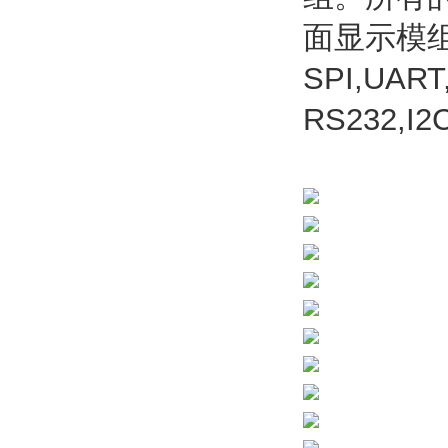
面显示模
SPI,UART
RS232,