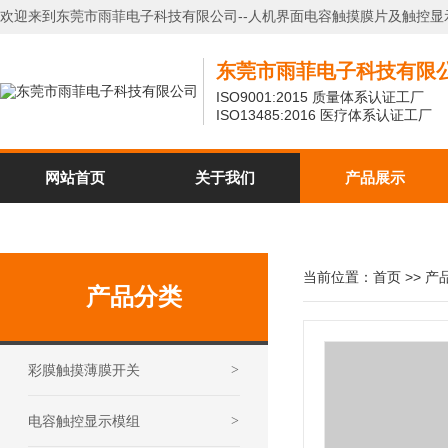
欢迎来到东莞市雨菲电子科技有限公司--人机界面电容触摸膜片及触控显
东莞市雨菲电子科技有限
ISO9001:2015 质量体系认证工厂
ISO13485:2016 医疗体系认证工厂
网站首页
关于我们
产品展示
当前位置：
首页
>>
产
产品分类
彩膜触摸薄膜开关
>
电容触控显示模组
>