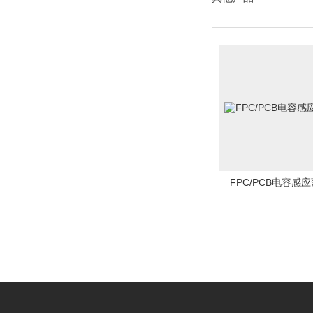
工业数控触摸式薄膜开关(带五金
FPC/PCB电容感应薄膜开关
背板 )