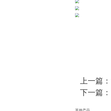
上一篇：
下一篇：
其他产品