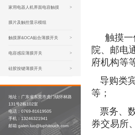
家用电器人机界面电容触摸
>
膜片及触控显示模组
触摸一
触摸屏&OCA贴合薄膜开关
>
院、邮电
电容感应薄膜开关
>
府机构等
硅胶按键薄膜开关
>
导购类
等；
地址：广东省东莞市虎门镇怀林路
131号2栋102室
票务、
电话：0769-81619505
手机：13246321941
券交易所
邮箱:galen.luo@luphitouch.com