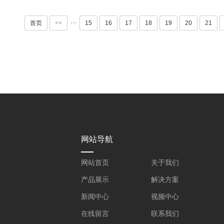
···
首页
<<
15
16
17
18
19
20
21
网站导航
网站首页
关于我们
产品展示
解决方案
新闻中心
视频中心
在线留言
联系我们